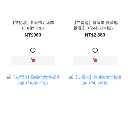
【立得清】廚房去污濕巾
【立得清】抗病毒‧抗菌地
(30抽x12包)
板濕拖巾(24抽x24包)-箱
購
NT$960
NT$2,880