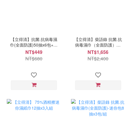
【立得清】抗菌.抗病毒濕
【立得清】柴語錄 抗菌.抗
巾(全面防護)50抽x6包+10
病毒濕巾（全面防護）50
抽x2包
抽x24包-箱購
NT$449
NT$1,656
NT$680
NT$2,400