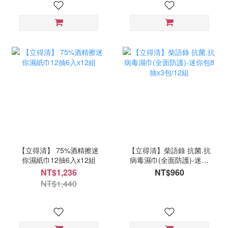
【立得清】 75%酒精擦迷
【立得清】柴語錄 抗菌.抗
你濕紙巾12抽6入x12組
病毒濕巾(全面防護)-迷你
包8抽x3包/12組
NT$1,236
NT$960
NT$1,440