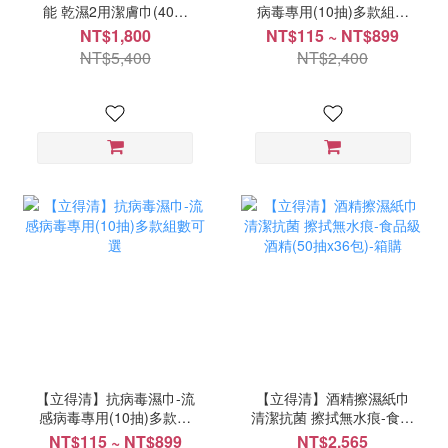
能 乾濕2用潔膚巾(40片
病毒專用(10抽)多款組數
x60包)-箱購
可選
NT$1,800
NT$115 ~ NT$899
NT$5,400
NT$2,400
【立得清】抗病毒濕巾-流
【立得清】酒精擦濕紙巾
感病毒專用(10抽)多款組
清潔抗菌 擦拭無水痕-食品
數可選
級酒精(50抽x36包)-箱購
NT$115 ~ NT$899
NT$2,565