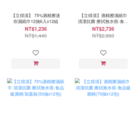
【立得清】 75%酒精擦迷
【立得清】酒精擦濕紙巾
你濕紙巾12抽6入x12組
清潔抗菌 擦拭無水痕-食品
級酒精(90抽x24包)-箱購
NT$1,236
NT$2,736
NT$1,440
NT$2,880