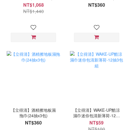
NT$1,068
NT$360
NT$1,440
【立得清】酒精擦地板濕
【立得清】WAKE-UP酷涼
拖巾(24抽x3包)
濕巾迷你包清新薄荷-12抽
3包組
NT$360
NT$59
NT$100