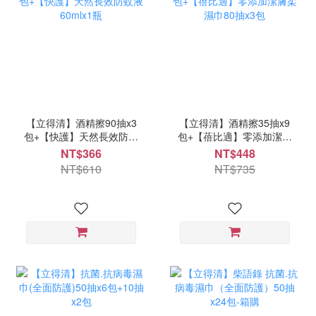
【立得清】酒精擦90抽x3
【立得清】酒精擦35抽x9
包+【快護】天然長效防蚊
包+【蓓比適】零添加潔膚
液60mlx1瓶
柔濕巾80抽x3包
NT$366
NT$448
NT$610
NT$735