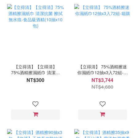
【立得清】【立得清】
【立得清】 75%酒精擦迷
75%酒精擦濕紙巾 清潔抗
你濕紙巾12抽x3入72組-箱
菌 擦拭無水痕-食品級酒精
購
NT$300
NT$3,744
(10抽x10包)
NT$4,680