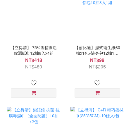
【立得清】 75%酒精擦迷
【蓓比適】濕式衛生紙60
你濕紙巾12抽6入x4組
抽x1包+隨身包12抽1組
+紙迷你包10抽3入1組
NT$418
NT$99
NT$480
NT$205