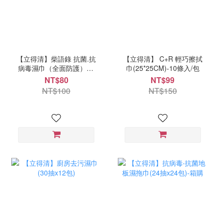
【立得清】柴語錄 抗菌.抗
【立得清】 C+R 輕巧擦拭
病毒濕巾（全面防護）10
巾(25*25CM)-10條入/包
抽x2包
NT$80
NT$99
NT$100
NT$150