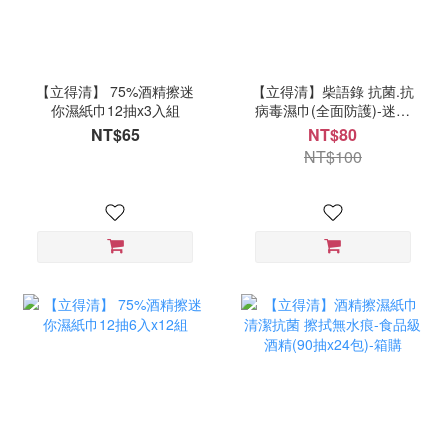
【立得清】 75%酒精擦迷
【立得清】柴語錄 抗菌.抗
你濕紙巾12抽x3入組
病毒濕巾(全面防護)-迷你
包8抽x3包/組
NT$65
NT$80
NT$100