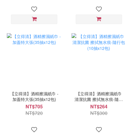
【立得清】酒精擦濕紙巾 -
【立得清】酒精擦濕紙巾
加蓋特大張(35抽x12包)
清潔抗菌 擦拭無水痕-隨行
包(10抽x12包)
NT$705
NT$264
NT$720
NT$300