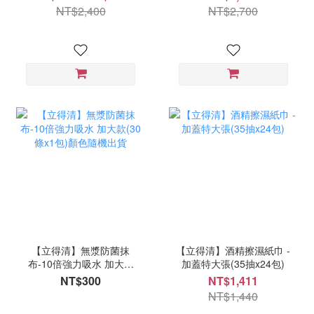
NT$2,400
NT$2,700
【立得清】無漿防菌抹
【立得清】酒精擦濕紙巾 -
布-10倍強力吸水 加大款
加蓋特大張(35抽x24包)
(30條x1包)顏色隨機出貨
NT$300
NT$1,411
NT$1,440