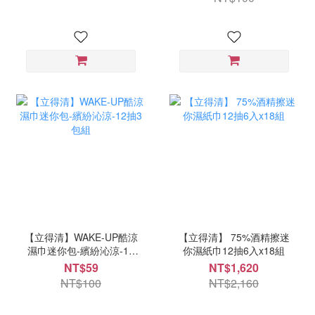
【立得清】WAKE-UP酷涼
【立得清】 75%酒精擦迷
濕巾迷你包-繽紛沁涼-12
你濕紙巾12抽6入x18組
抽3包組
NT$59
NT$1,620
NT$100
NT$2,160