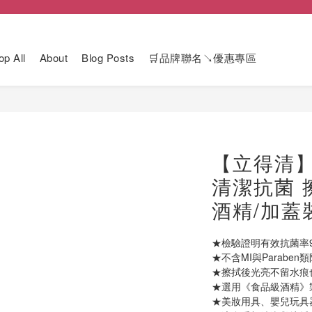
op All
About
Blog Posts
🛒品牌聯名↘優惠專區
【立得清】
清潔抗菌 
酒精/加蓋裝
★檢驗證明有效抗菌率99
★不含MI與Paraben
★擦拭後光亮不留水痕
★選用《食品級酒精》
★美妝用具、嬰兒玩具