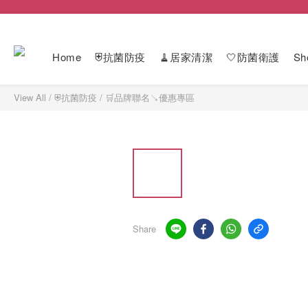
Home
⛨抗菌防疫
🧹居家清潔
🤍防菌衛護
Sh
View All
/
⛨抗菌防疫
/
🛒品牌聯名↘優惠專區
Share