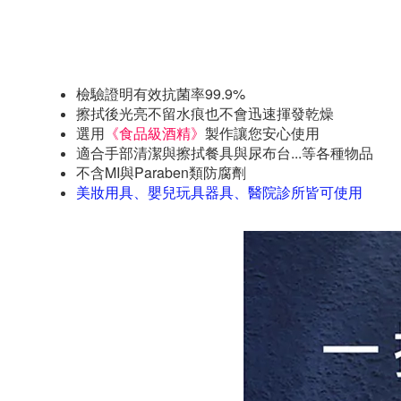
檢驗證明有效抗菌率99.9%
擦拭後光亮不留水痕也不會迅速揮發乾燥
選用
《食品級酒精》
製作讓您安心使用
適合手部清潔與擦拭餐具與尿布台...等各種物品
不含MI與Paraben類防腐劑
美妝用具、嬰兒玩具器具、醫院診所皆可使用