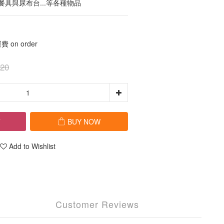
具與尿布台...等各種物品
on order
20
T
BUY NOW
Add to Wishlist
Customer Reviews