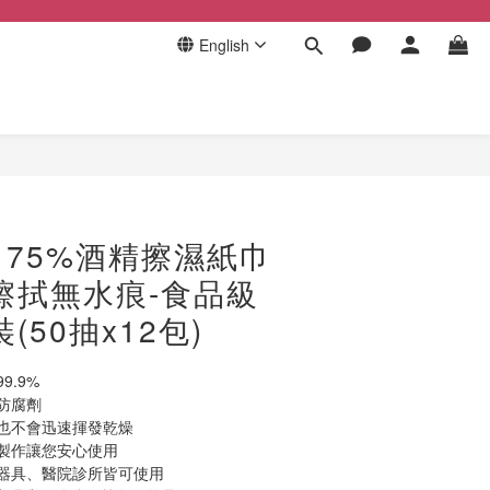
English
BUY NOW
75%酒精擦濕紙巾
擦拭無水痕-食品級
(50抽x12包)
.9%
類防腐劑
也不會迅速揮發乾燥
製作讓您安心使用
器具、醫院診所皆可使用