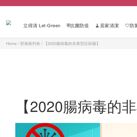
立得清 Let-Green
⛨抗菌防疫
🧹居家清潔
🤍防
Home
/
部落格列表
/
【2020腸病毒的非典型症狀😱】
【2020腸病毒的