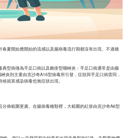
於春夏開始應開始的流感以及腸病毒流行期都沒有出現。不過雖
毒典型病徵為手足口病以及皰疹型咽峽炎：手足口病通常是由腸
峽炎則主要由克沙奇A16型病毒所引發，症狀與手足口病雷同，
時候就算感染病毒也無症狀出現。
且分佈範圍更廣。在腸病毒種類裡，大範圍的紅疹由克沙奇A6型
可能性，所以一旦發現家中幼童有出現非典型的紅疹，先觀察他們