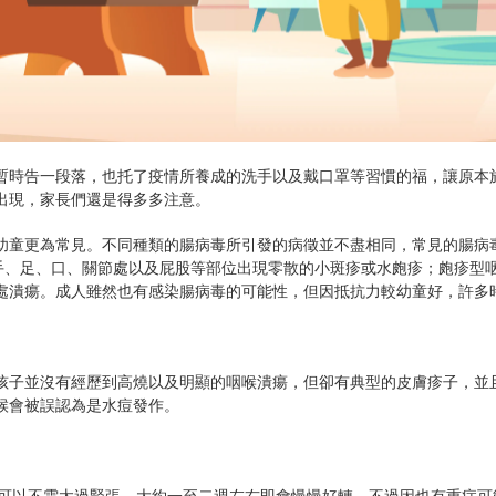
暫時告一段落，也托了疫情所養成的洗手以及戴口罩等習慣的福，讓原本
出現，家長們還是得多多注意。
幼童更為常見。不同種類的腸病毒所引發的病徵並不盡相同，常見的腸病
手、足、口、關節處以及屁股等部位出現零散的小斑疹或水皰疹；皰疹型咽
處潰瘍。成人雖然也有感染腸病毒的可能性，但因抵抗力較幼童好，許多
孩子並沒有經歷到高燒以及明顯的咽喉潰瘍，但卻有典型的皮膚疹子，並
候會被誤認為是水痘發作。
此可以不需太過緊張，大約一至二週左右即會慢慢好轉。不過因也有重症