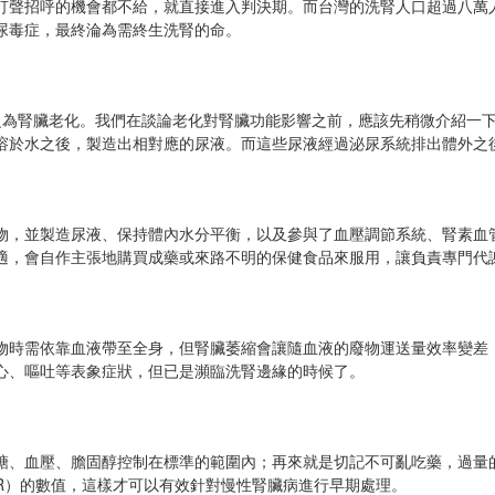
打聲招呼的機會都不給，就直接進入判決期。而台灣的洗腎人口超過八萬
尿毒症，最終淪為需終生洗腎的命。
稱之為腎臟老化。我們在談論老化對腎臟功能影響之前，應該先稍微介紹一
溶於水之後，製造出相對應的尿液。而這些尿液經過泌尿系統排出體外之
物，並製造尿液、保持體內水分平衡，以及參與了血壓調節系統、腎素血
適，會自作主張地購買成藥或來路不明的保健食品來服用，讓負責專門代
物時需依靠血液帶至全身，但腎臟萎縮會讓隨血液的廢物運送量效率變差
心、嘔吐等表象症狀，但已是瀕臨洗腎邊緣的時候了。
糖、血壓、膽固醇控制在標準的範圍內；再來就是切記不可亂吃藥，過量
R）的數值，這樣才可以有效針對慢性腎臟病進行早期處理。