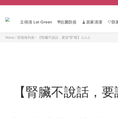
立得清 Let-Green
⛨抗菌防疫
🧹居家清潔
🤍防
Home
/
部落格列表
/
【腎臟不說話，要謹”腎”喔】⚠️⚠️⚠️​
【腎臟不說話，要謹”腎