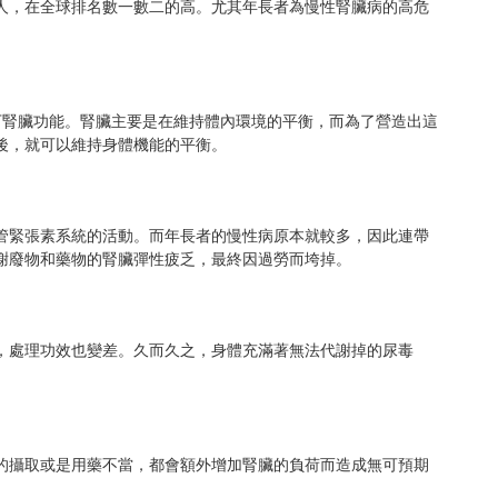
人，在全球排名數一數二的高。尤其年長者為慢性腎臟病的高危
下腎臟功能。腎臟主要是在維持體內環境的平衡，而為了營造出這
後，就可以維持身體機能的平衡。
管緊張素系統的活動。而年長者的慢性病原本就較多，因此連帶
謝廢物和藥物的腎臟彈性疲乏，最終因過勞而垮掉。
，處理功效也變差。久而久之，身體充滿著無法代謝掉的尿毒
的攝取或是用藥不當，都會額外增加腎臟的負荷而造成無可預期