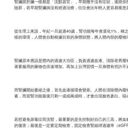
腎臟跟肝臟一樣都是「沈默器官」，早期幾乎沒有症狀，連跟你
險群，若早期腎臟病沒有經過治療，往往會比年輕人更容易罹患
從生理上來說，年紀一旦超過40歲，腎功能每年會退化1%，
樣的環境，人體會自動根據目前的身體狀態，將人體內部的廢物
腎臟原本應該是體內的過濾大功臣，負責過濾血液、清除老舊廢
著要服用的藥物也倍速增加。再加上台灣習慣一旦身體有些許不
而腎臟開始萎縮之後，首先血液循環會變差。人體在清除體內廢
素，而當腎功能最後只剩一成或兩成時，才會出現臉色蒼白、噁
若想避免尿毒症而洗腎，最重要的是先控制好自己的三高，將血
的傷害；最後是一定要定期檢查，固定檢查腎絲球過濾率（eGF