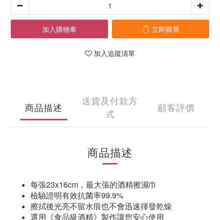
加入購物車
立即購買
加入追蹤清單
送貨及付款方
商品描述
顧客評價
式
商品描述
每張23x16cm，最大張的酒精擦濕巾
檢驗證明有效抗菌率99.9%
擦拭後光亮不留水痕也不會迅速揮發乾燥
選用《食品級酒精》製作讓您安心使用