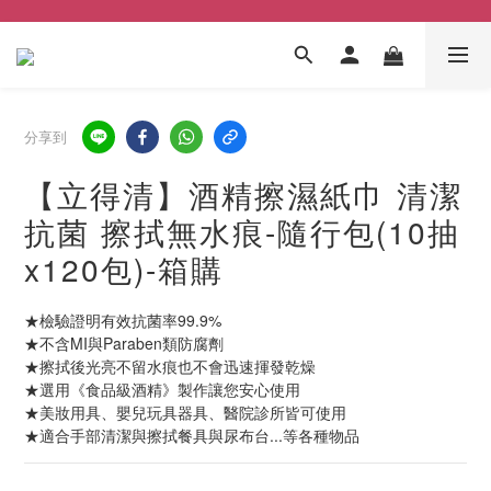
分享到
【立得清】酒精擦濕紙巾 清潔
抗菌 擦拭無水痕-隨行包(10抽
x120包)-箱購
★檢驗證明有效抗菌率99.9%
★不含MI與Paraben類防腐劑
★擦拭後光亮不留水痕也不會迅速揮發乾燥
★選用《食品級酒精》製作讓您安心使用
★美妝用具、嬰兒玩具器具、醫院診所皆可使用
★適合手部清潔與擦拭餐具與尿布台...等各種物品