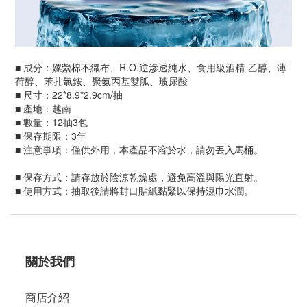
■ 成分：嫘縈棉不織布、R.O.逆滲透純水、食用級酒精-乙醇、薄
荷醇、苯扎氯銨、聚氨丙基雙胍、玻尿酸
■ 尺寸：22*8.9*2.9cm/抽
■ 產地：越南
■ 數量：12抽3包
■ 保存期限：3年
■ 注意事項：僅供外用，本產品不溶於水，請勿丟入馬桶。
■ 保存方式：請存放於陰涼乾燥處，避免高溫與陽光直射。
■ 使用方式：抽取後請將封口貼紙黏緊以保持濕巾水潤。
關於我們
商店介紹