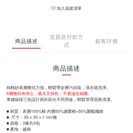
加入追蹤清單
送貨及付款方
商品描述
顧客評價
式
商品描述
純棉紗表層擦拭力強，輕鬆帶走髒污頑垢，清水就洗淨。
5層無紡布夾心，吸水又快乾，不易滋生細菌。
車縫線採三色設計易於區分不同用途，輕鬆管理居家清潔。
■ 材質：表層100%棉 內層50%嫘縈棉+50%聚酯纖維
■ 尺寸：35 x 30 ± 1 cm/條
■ 規格：3條共3包
■ 產地：越南