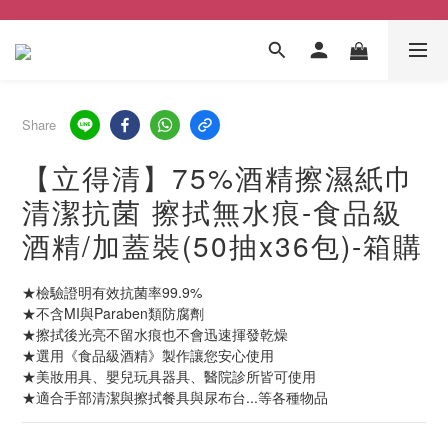
Share
【立得清】75%酒精擦濕紙巾
清潔抗菌 擦拭無水痕-食品級
酒精/加蓋裝(50抽x36包)-箱購
★檢驗證明有效抗菌率99.9%
★不含MI與Paraben類防腐劑
★擦拭後光亮不留水痕也不會迅速揮發乾燥
★選用《食品級酒精》製作讓您安心使用
★美妝用具、嬰兒玩具器具、醫院診所皆可使用
★適合手部清潔與擦拭餐具與尿布台...等各種物品