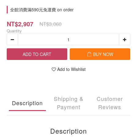
全館消費滿590元免運費 on order
NT$2,907
NT$3,060
Quantity
ADD TO CART
BUY NOW
Add to Wishlist
Shipping &
Customer
Description
Payment
Reviews
Description