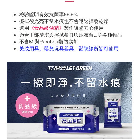
檢驗證明有效抗菌率99.9%
擦拭後光亮不留水痕也不會迅速揮發乾燥
選用
《食品級酒精》
製作讓您安心使用
適合手部清潔與擦拭餐具與尿布台...等各種物品
不含MI與Paraben類防腐劑
美妝用具、嬰兒玩具器具、醫院診所皆可使用