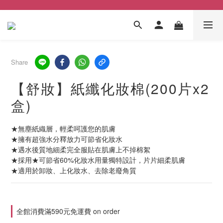
Share
【舒妝】紙纖化妝棉(200片x2
盒)
★無塵紙織層，輕柔呵護您的肌膚
★擁有超強水分釋放力可節省化妝水 
★遇水後質地細柔完全服貼在肌膚上不掉棉絮
★採用★可節省60%化妝水用量獨特設計，片片細柔肌膚
★適用於卸妝、上化妝水、去除老廢角質
全館消費滿590元免運費 on order