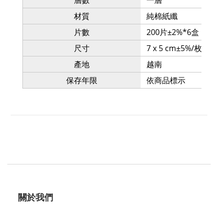
材質
純棉紙纖
片數
200片±2%*6盒
尺寸
7 x 5 cm±5%/枚
產地
越南
保存年限
依商品標示
關於我們