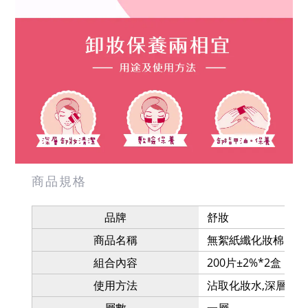
商品規格
品牌
舒妝
商品名稱
無絮紙纖化妝棉
組合內容
200片±2%*2盒
使用方法
沾取化妝水,深層卸妝
層數
一層