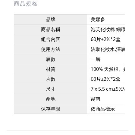
商品規格
品牌
美娜多
商品名稱
泡芙化妝棉 細緻壓
組合內容
60片±2%*2盒
使用方法
沾取化妝水,深層卸妝
層數
一層
材質
100% 天然棉、嫘縈
片數
60片±2%*2盒
尺寸
7 x 5.5 cm±5%/枚
產地
越南
保存年限
依商品標示