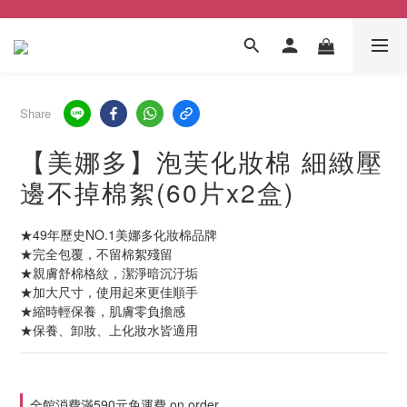
Share
【美娜多】泡芙化妝棉 細緻壓
邊不掉棉絮(60片x2盒)
★49年歷史NO.1美娜多化妝棉品牌
★完全包覆，不留棉絮殘留
★親膚舒棉格紋，潔淨暗沉汙垢
★加大尺寸，使用起來更佳順手
★縮時輕保養，肌膚零負擔感
★保養、卸妝、上化妝水皆適用
全館消費滿590元免運費 on order