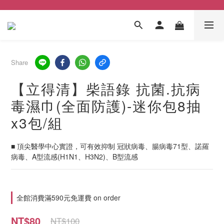
Share
【立得清】柴語錄 抗菌.抗病
毒濕巾(全面防護)-迷你包8抽
x3包/組
■ 頂尖醫學中心實證，可有效抑制 冠狀病毒、腸病毒71型、諾羅
病毒、A型流感(H1N1、H3N2)、B型流感
全館消費滿590元免運費 on order
NT$80
NT$100