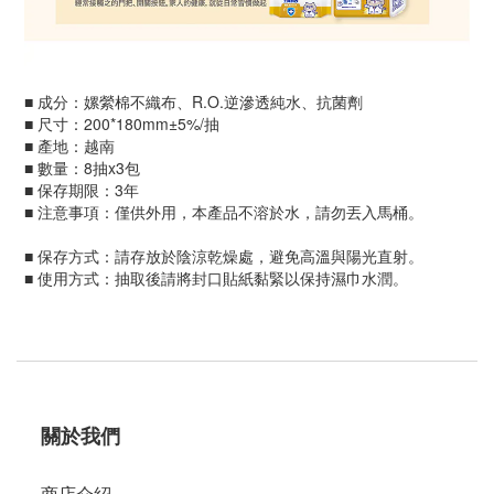
■ 成分：嫘縈棉不織布、R.O.逆滲透純水、抗菌劑
■ 尺寸：200*180mm±5%/抽
■ 產地：越南
■ 數量：8抽x3
包
■ 保存期限：3年
■ 注意事項：僅供外用，本產品不溶於水，請勿丟入馬桶。
■ 保存方式：請存放於陰涼乾燥處，避免高溫與陽光直射。
■ 使用方式：抽取後請將封口貼紙黏緊以保持濕巾水潤。
關於我們
商店介紹