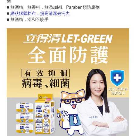
菌
■
無酒精、無香料，無添加MI、Paraben類防腐劑
■
網狀嫘縈棉布，提高清潔去污力
■ 無酒精，溫和不咬手