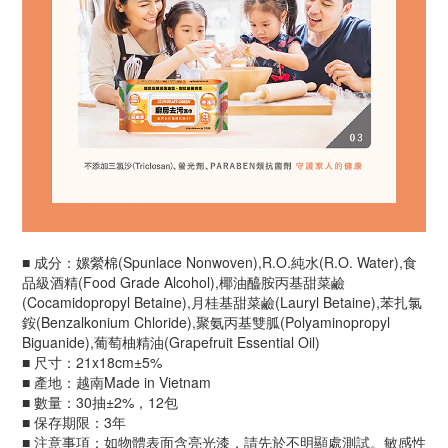
■ 成分：嫘縈棉(Spunlace Nonwoven),R.O.純水(R.O. Water),食
品級酒精(Food Grade Alcohol),椰油醯胺丙基甜菜鹼
(Cocamidopropyl Betaine),月桂基甜菜鹼(Lauryl Betaine),苯扎氯
銨(Benzalkonium Chloride),聚氨丙基雙胍(Polyaminopropyl
Biguanide),葡萄柚精油(Grapefruit Essential Oil)
■ 尺寸：21x18cm±5%
■ 產地：越南Made in Vietnam
■ 數量：30抽±2%，12包
■ 保存期限：3年
■ 注意事項：如物體表面含亮光漆，請先於不明顯處測試。敏感性