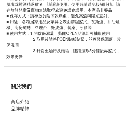
肌膚或對酒精過敏者，請謹慎使用。使用時請避免接觸眼睛。請
存放於兒童及寵物無法取得處避免誤食誤用。本產品非藥品
■ 保存方式：請存放於陰涼乾燥處，避免高溫與陽光直射。
■ 用途：各種居家用品及家具之表面清潔擦拭。瓦斯爐、抽油煙
機、廚房磁磚、料理台、微波爐、餐桌、冰箱等
■ 使用方式：1.開啟保濕蓋，撕開OPEN貼紙即可抽取使用
2.取用後請將POEN貼紙貼緊，並蓋緊保濕蓋，常
保濕潤
3.針對重油污及頑垢，建議濕敷5分鐘後再擦拭，
效果更佳
關於我們
商店介紹
品牌精神