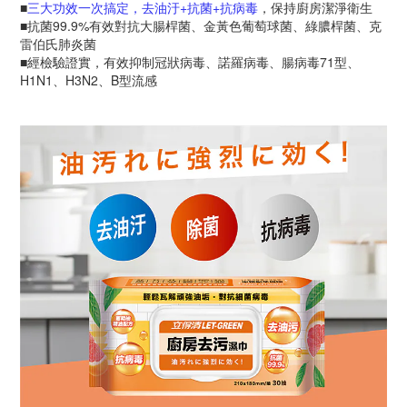
■
三大功效一次搞定，去油汙+抗菌+抗病毒
，保持廚房潔淨衛生
■抗菌99.9%有效對抗大腸桿菌、金黃色葡萄球菌、綠膿桿菌、克
雷伯氏肺炎菌
■經檢驗證實，有效抑制冠狀病毒、諾羅病毒、腸病毒71型、
H1N1、H3N2、B型流感