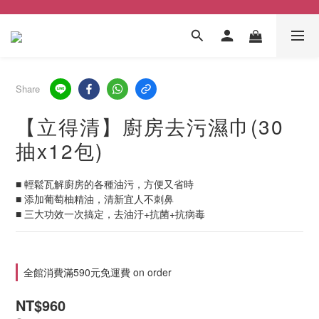
Share
【立得清】廚房去污濕巾(30
抽x12包)
■ 輕鬆瓦解廚房的各種油污，方便又省時
■ 添加葡萄柚精油，清新宜人不刺鼻
■ 三大功效一次搞定，去油汙+抗菌+抗病毒
全館消費滿590元免運費 on order
NT$960