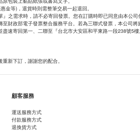
品原包裝上黏貼紙張或書寫文字。
優惠金等)，退貨時則需整筆交易一起退回。
明單』之需求時，請不必寄回發票。您在訂購時即已同意由本公司
傳至財政部電子發票整合服務平台。
若為三聯式發票，本公司將於
盡速寄回第一、二聯至『台北市大安區和平東路一段238號5樓之
後重新下訂，謝謝您的配合。
顧客服務
運送服務方式
付款服務方式
退換貨方式