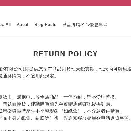
op All
About
Blog Posts
🛒品牌聯名↘優惠專區
RETURN POLICY
股份有限公司)將提供您享有商品到貨七天鑑賞期，七天內可解約
體通路購買，不適用此規定。
濕紙巾、濕拖巾…等全店商品，一但拆封，皆不受理替換。
）問題而換貨，建議購買前先至實體通路確認後再訂購。
或稍徵碰撞時產生不平整現象（如紙盒），不介意者再購買。
商品本身之紙盒、封膜等）後，先通知客服專員欲申請退貨事項