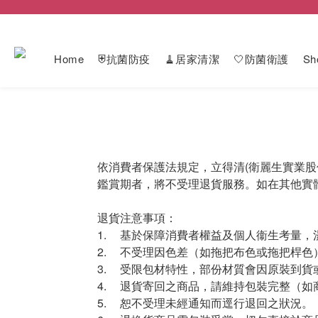
Home
⛨抗菌防疫
🧹居家清潔
🤍防菌衛護
Sh
依消費者保護法規定，立得清(衛麗生實業
鑑賞期者，將不受理退貨服務。如在其他實
退貨注意事項：
1.
基於保障消費者權益及個人衞生考量，
2.
不受理因色差（如拖把布色或拖把桿色
3.
受限包材特性，部份材質會因原裝到貨
4.
退貨寄回之商品，請維持包裝完整（如
5.
恕不受理未經通知而逕行退回之狀況。