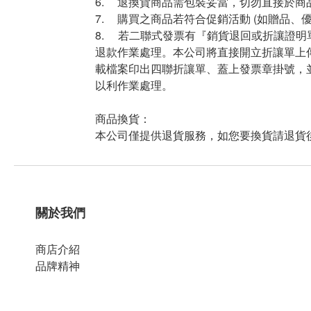
6.
退換貨商品需包裝妥當，切勿直接於商
7.
購買之商品若符合促銷活動 (如贈品、
8. 若二聯式發票有『銷貨退回或折讓證
退款作業處理。本公司將直接開立折讓單上
載檔案印出四聯折讓單、蓋上發票章掛號，並
以利作業處理。
商品換貨：
本公司僅提供退貨服務，如您要換貨請退貨
關於我們
商店介紹
品牌精神