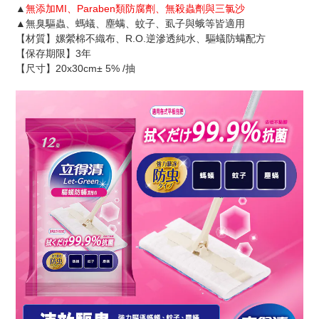
▲
無添加MI、Paraben類防腐劑、無殺蟲劑與三氯沙
▲無臭驅蟲、螞蟻、塵螨、蚊子、虱子與蛾等皆適用
【材質】嫘縈棉不織布、R.O.逆滲透純水、驅蟻防螨配方
【保存期限】3年
【尺寸】20x30cm± 5% /抽