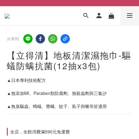
分享到
【立得清】地板清潔濕拖巾-驅
蟻防螨抗菌(12抽x3包)
▲日本專利技術配方 
▲無添加MI、Paraben類防腐劑、無殺蟲劑與三氯沙
▲無臭驅蟲、螞蟻、塵螨、蚊子、虱子與蛾等皆適用
全店，全館消費滿590元免運費