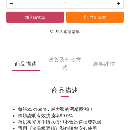
加入購物車
立即購買
加入追蹤清單
送貨及付款方
商品描述
顧客評價
式
商品描述
每張23x16cm，最大張的酒精擦濕巾
檢驗證明有效抗菌率99.9%
擦拭後光亮不留水痕也不會迅速揮發乾燥
選用《食品級酒精》製作讓您安心使用