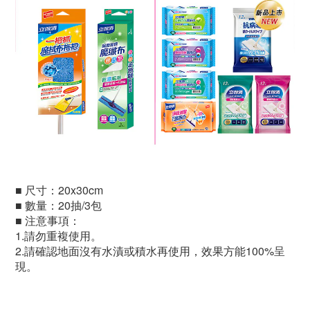
■ 尺寸：20x30cm
■
數量
：20抽/3包
■ 注意事項：
1.請勿重複使用。
2.請確認地面沒有水漬或積水再使用，效果方能100%呈
現。