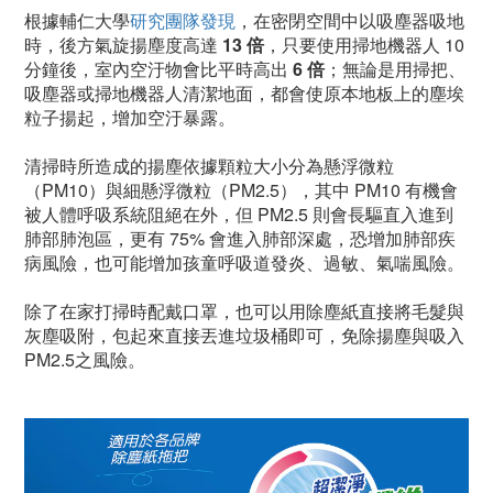
根據輔仁大學
研究團隊發現
，在密閉空間中以吸塵器吸地
時，後方氣旋揚塵度高達
13 倍
，只要
使用掃地機器人 10
分鐘後，室內空汙物會比平時高出
6 倍
；無論是用掃把、
吸塵器或掃地機器人清潔地面，都會使原本地板上的塵埃
粒子揚起，增加空汙暴露。
清掃時所造成的揚塵依據顆粒大小分為懸浮微粒
（PM10）與細懸浮微粒（PM2.5），其中 PM10 有機會
被人體呼吸系統阻絕在外，但 PM2.5 則會長驅直入進到
肺部肺泡區，更有 75% 會進入肺部深處，恐增加肺部疾
病風險，也可能增加孩童呼吸道發炎、過敏、氣喘風險。
除了在家打掃時配戴口罩，也可以用除塵紙直接將毛髮與
灰塵吸附，包起來直接丟進垃圾桶即可，免除揚塵與吸入
PM2.5之風險。