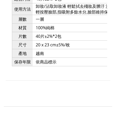
卸妝/沾取卸妝液 輕鬆拭去殘妝及髒汙 洗顏
使用方法
輕按壓臉部,指吸附多餘水分,臉部維持保濕
層數
一層
材質
100%純棉
片數
40片±2%*2包
尺寸
20 x 23 cm±5%/枚
產地
越南
保存年限
依商品標示