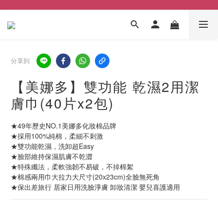
分享到
【美娜多】雙功能 乾濕2用潔
膚巾(40片x2包)
★49年歷史NO.1美娜多化妝棉品牌
★採用100%純棉，柔細不刺激
★雙功能乾濕，洗卸超Easy
★臉部維持保濕肌膚不乾澀
★特殊纖法，柔軟強韌不易破，不掉棉絮
★棉感兩用巾大拉力大尺寸(20x23cm)全臉無死角
★保出差旅行 居家日用洗臉淨膚 卸妝清潔 嬰兒喜護適用