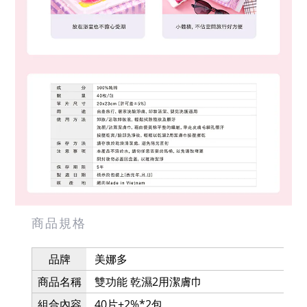
商品規格
品牌
美娜多
商品名稱
雙功能 乾濕2用潔膚巾
組合內容
40片±2%*2包