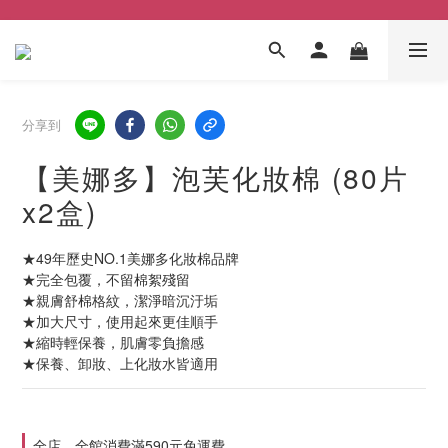
分享到
【美娜多】泡芙化妝棉 (80片
x2盒)
★49年歷史NO.1美娜多化妝棉品牌
★完全包覆，不留棉絮殘留
★親膚舒棉格紋，潔淨暗沉汙垢
★加大尺寸，使用起來更佳順手
★縮時輕保養，肌膚零負擔感
★保養、卸妝、上化妝水皆適用
全店，全館消費滿590元免運費