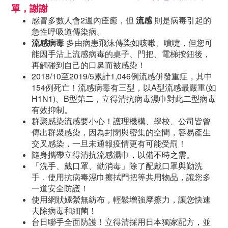
單，謝謝
感冒多數人會2週內痊癒，但
流感
則是病毒引起的
急性呼吸道傳染病。
流感病毒
多由病患飛沫傳染如咳嗽、噴嚏，但您可
能因手沾上流感病毒的桌子、門把、電梯按鈕後，
再觸碰到自己的口鼻而被感染！
2018/10至2019/5累計1,046例流感併發重症，其中
154例死亡！流感病毒有三型，以A型流感最嚴重(如
H1N1)、B型第二，立得清抗病毒濕巾對此二型病毒
有效抑制。
群聚感染流感要小心！護理機構、學校、公司皆曾
傳出群聚感染，因為封閉與密集的空間，容易產生
交叉感染，一旦未通報疫情更有可能受罰！
隨身攜帶立得清抗流感濕巾，以備不時之需。
「洗手、戴口罩、勤消毒」除了配戴口罩與勤洗
手，使用抗病毒濕巾擦拭門把等共用物品，讓您多
一道安全防護！
使用網狀嫘縈無紡布，輕鬆增強摩擦力，讓您快速
去除病毒和細菌！
台日聯手全面防護！立得清採用日本獨家配方，並