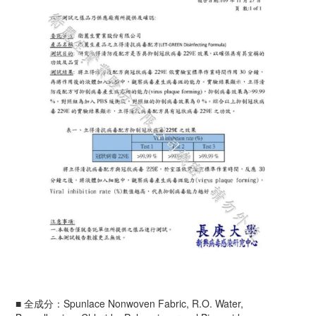
■ 全成分：Spunlace Nonwoven Fabric, R.O. Water,