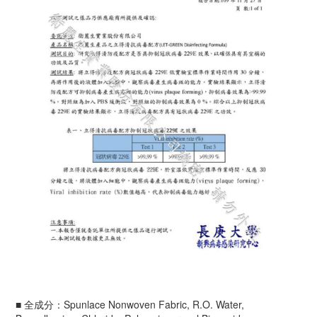
■ 全成分：Spunlace Nonwoven Fabric, R.O. Water,