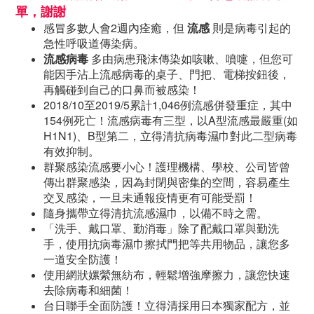
單，謝謝
感冒多數人會2週內痊癒，但
流感
則是病毒引起的
急性呼吸道傳染病。
流感病毒
多由病患飛沫傳染如咳嗽、噴嚏，但您可
能因手沾上流感病毒的桌子、門把、電梯按鈕後，
再觸碰到自己的口鼻而被感染！
2018/10至2019/5累計1,046例流感併發重症，其中
154例死亡！流感病毒有三型，以A型流感最嚴重(如
H1N1)、B型第二，立得清抗病毒濕巾對此二型病毒
有效抑制。
群聚感染流感要小心！護理機構、學校、公司皆曾
傳出群聚感染，因為封閉與密集的空間，容易產生
交叉感染，一旦未通報疫情更有可能受罰！
隨身攜帶立得清抗流感濕巾，以備不時之需。
「洗手、戴口罩、勤消毒」除了配戴口罩與勤洗
手，使用抗病毒濕巾擦拭門把等共用物品，讓您多
一道安全防護！
使用網狀嫘縈無紡布，輕鬆增強摩擦力，讓您快速
去除病毒和細菌！
台日聯手全面防護！立得清採用日本獨家配方，並