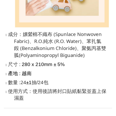
(Spunlace Nonwoven
成分：嫘縈棉不織布
l
Fabric)
R.O.
(R.O. Water)
、
純水
、苯扎氯
(Benzalkonium Chloride)
銨
、聚氨丙基雙
(Polyaminopropyl Biguanide)
胍
:
尺寸
280 x 210mm ± 5%
l
:
產地
越南
l
:24
數量
±1
抽/24包
l
使用方式：使用後請將封口貼紙黏緊並蓋上保
l
濕蓋