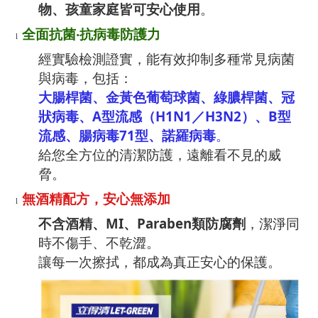
物、孩童家庭皆可安心使用
。
全面抗菌
‧
抗病毒防護力
l
經實驗檢測證實，能有效抑制多種常見病菌
與病毒，包括：
大腸桿菌、金黃色葡萄球菌、綠膿桿菌、冠
狀病毒、
A
型流感（
H1N1
／
H3N2
）、
B
型
流感、腸病毒
71
型、諾羅病毒
。
給您全方位的清潔防護，遠離看不見的威
脅。
無酒精配方，安心無添加
l
MI
Paraben
不含酒精、
、
類防腐劑
，潔淨同
時不傷手、不乾澀。
讓每一次擦拭，都成為真正安心的保護。