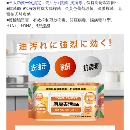
■
三大功效一次搞定，去油汙+抗菌+抗病毒
，保持廚房潔淨衛生
■抗菌99.9%有效對抗大腸桿菌、金黃色葡萄球菌、綠膿桿菌、克
雷伯氏肺炎菌
■經檢驗證實，有效抑制冠狀病毒、諾羅病毒、腸病毒71型、
H1N1、H3N2、B型流感