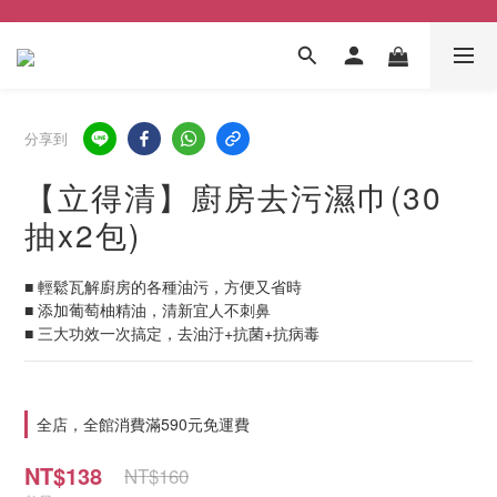
分享到
【立得清】廚房去污濕巾(30
抽x2包)
■ 輕鬆瓦解廚房的各種油污，方便又省時
■ 添加葡萄柚精油，清新宜人不刺鼻
■ 三大功效一次搞定，去油汙+抗菌+抗病毒
全店，全館消費滿590元免運費
NT$138
NT$160