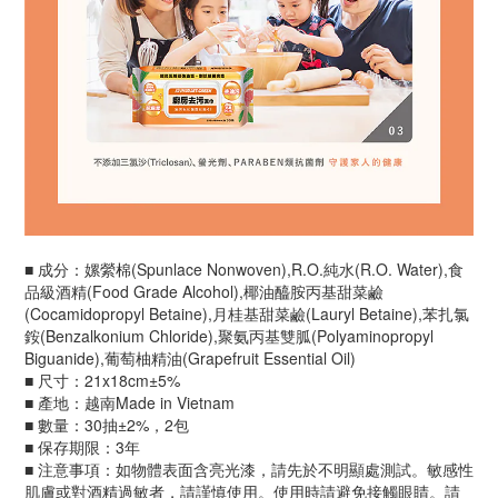
■ 成分：嫘縈棉(Spunlace Nonwoven),R.O.純水(R.O. Water),食
品級酒精(Food Grade Alcohol),椰油醯胺丙基甜菜鹼
(Cocamidopropyl Betaine),月桂基甜菜鹼(Lauryl Betaine),苯扎氯
銨(Benzalkonium Chloride),聚氨丙基雙胍(Polyaminopropyl
Biguanide),葡萄柚精油(Grapefruit Essential Oil)
■ 尺寸：21x18cm±5%
■ 產地：越南Made in Vietnam
■ 數量：30抽±2%，2包
■ 保存期限：3年
■ 注意事項：如物體表面含亮光漆，請先於不明顯處測試。敏感性
肌膚或對酒精過敏者，請謹慎使用。使用時請避免接觸眼睛。請