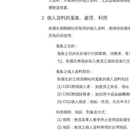
人資料，不要將任何個人資料，尤其是網路密碼
瀏覽器視窗。
2.
個人資料的蒐集、處理、利用
衛麗生相關網站所取得的個人資料，都僅供衛麗
其他目的使用。
蒐集之目的：
·
蒐集之目的在於進行行銷業務、消費者、客
七
。衛麗生將藉由加入會員之過程或進行交
)
蒐集之個人資料類別：
·
衛麗生於立得清網站內蒐集的個人資料包括
辨識個人者：
如會員之姓名、地址
(1) C001
辨識財務者：
如信用卡或金融機構
(2) C002
個人描述：例如：性別、出生年月
(3) C011
利用期間、地區、對象及方式：
·
期間：會員當事人要求停止使用或衛麗
(1)
地區：會員之個人資料將用於台灣地區
(2)