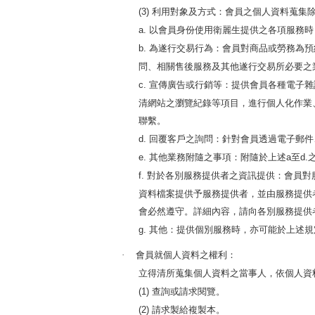
利用對象及方式：會員之個人資料蒐集
(3)
以會員身份使用衛麗生提供之各項服務時
a.
為遂行交易行為：會員對商品或勞務為預
b.
問、相關售後服務及其他遂行交易所必要之
宣傳廣告或行銷等：提供會員各種電子雜
c.
清網站之瀏覽紀錄等項目，進行個人化作業
聯繫。
回覆客戶之詢問：針對會員透過電子郵件
d.
其他業務附隨之事項：附隨於上述
至
e.
a
d.
對於各別服務提供者之資訊提供：會員對
f.
資料檔案提供予服務提供者，並由服務提供
會必然遵守。詳細內容，請向各別服務提供
其他：提供個別服務時，亦可能於上述規
g.
會員就個人資料之權利：
·
立得清所蒐集個人資料之當事人，依個人資
查詢或請求閱覽。
(1)
請求製給複製本。
(2)