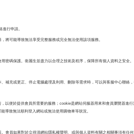
絡進行申請。
料，將可能導致無法享受完整服務或完全無法使用該項服務。
會用密碼保護。衛麗生並盡力以合理之技術及程序，保障所有個人資料之安全。
本、補充或更正、停止電腦處理及利用、刪除等需求時，可以與客服中心聯絡，
術，以便於提供會員所需要的服務；
是網站伺服器用來和會員瀏覽器進行
cookie
可能導致無法順利登入網站或無法使用購物車等狀況。
策。會員如果對於立得清網站隱私權聲明、或與個人資料有關之相關事項有任何