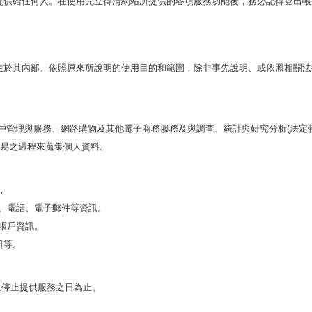
提供給任何人。在使用完立得清網站所提供的各項服務功能後，務必記得登出帳
生於其內部、依照原來所說明的使用目的和範圍，除非事先說明、或依照相關法
戶管理與服務、網路購物及其他電子商務服務及與調查、統計與研究分析
法定
(
易之過程來蒐集個人資料。
，
、電話、電子郵件等資訊。
帳戶資訊。
日等。
生停止提供服務之日為止。
。