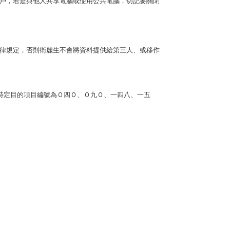
戶，若是與他人共享電腦或使用公共電腦，切記要關閉
律規定，否則衛麗生不會將資料提供給第三人、或移作
特定目的項目編號為Ｏ四Ｏ、Ｏ九Ｏ、一四八、一五