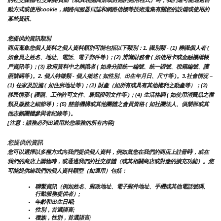
的社交媒體/社交網路頁面（或其相關商店或對應的應用程式）時，我們還可能通過自
動方式或使用cookie，網路伺服器日誌和網路信標等技術蒐集有關您的設備或使用的
某些資訊。
您提供的資訊類別
商店蒐集您個人資料之個人資料類別可能包括以下類別：1. 識別類 - (1) 辨識個人者 ( 
如會員之姓名、地址、電話、電子郵件等 )；(2) 辨識財務者 ( 如信用卡或金融機構帳
戶資訊等 )；(3) 政府資料中之辨識者 ( 如身分證統一編號、統一證號、稅籍編號、護
照號碼等 )。2. 個人特徵類 - 個人描述 ( 如性別、出生年月日、尺寸等 )。3.社會情況 – 
(1) 住家及設施 ( 如住所地址等 )；(2) 財產（如所有或具有其他權利之動產等）；(3) 
移民情形 ( 護照、工作許可文件、居留證明文件等 )；(4) 生活格調 ( 如使用消費品之種
類及服務之細節等 )；(5) 慈善機構或其他團體之會員資格 ( 如社團法人、俱樂部或其
他志願團體參與者紀錄等 )。
[注意：請務必列出適用於您業務的所有內容]
您提供的資訊
時
您可以選擇以多種方式向我們提供個人資料，例如當您在我們的商店上註冊
，或在
我們的商店上購物時，或通過我們的社交媒體（或其相關商店或對應的擴充功能）。您
可能提供給我們的個人資料類型（如適用）包括：
聯繫資訊（例如姓名、郵政地址、電子郵件地址、手機或其他電話號碼、
行動服務提供者）;
年齡和出生日期;
性別，首選語言;
種族，性別，首選語言;