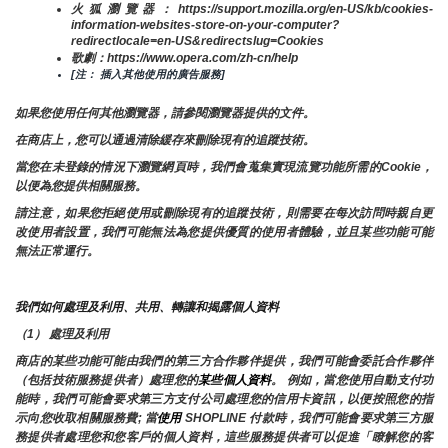
火狐瀏覽器：https://support.mozilla.org/en-US/kb/cookies-
information-websites-store-on-your-computer?
redirectlocale=en-US&redirectslug=Cookies
歌劇：https://www.opera.com/zh-cn/help
[注： 插入其他使用的廣告服務]
如果您使用任何其他瀏覽器，請參閱瀏覽器提供的文件。
在商店上，您可以通過清除緩存來刪除現有的追蹤技術。
當您在未登錄的情況下瀏覽網頁時，我們會蒐集實現流覽功能所需的Cookie，
以便為您提供相關服務。
請注意，如果您拒絕使用或刪除現有的追蹤技術，則需要在每次訪問時親自更
改使用者設置，我們可能無法為您提供優質的使用者體驗，並且某些功能可能
無法正常運行。
我們如何處理及利用、共用、轉讓和揭露個人資料
（1） 處理及利用
商店的某些功能可能由我們的第三方合作夥伴提供，我們可能會委託合作夥伴
（包括技術服務提供者）處理您的
某些個人資料
。 例如，當您使用自動支付功
能時，我們可能會要求第三方支付公司處理您的信用卡資訊，以便按照您的指
示向您收取相關服務費; 當
使用 
SHOPLINE 付款時，我們可能會要求第三方服
務提供者處理您和您客戶的個人資料，這些服務提供者可以促進「瞭解您的客