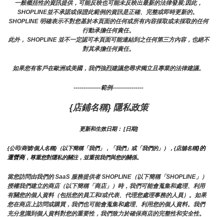
一般概括性的資訊提供，可能反映也可能未反映出最新的法律發展;因此，
SHOPLINE並不承諾或保證此範例的資訊是正確、完整或即時更新的。 
SHOPLINE 明確表示不對您基於本頁面的任何或所有內容採取或未採取的任何
行動承擔任何責任。
此外， SHOPLINE 並不一定認可本頁面可能連結到之任何第三方內容，也絕不
對其承擔任何責任。
如果您有客戶在歐洲或美國，我們強烈建議您尋求獨立且專業的法律建議。
--------------範例----------------
{店鋪名稱} 隱私政策
更新和生效日期： [日期]
}的
{公司/商號/個人名稱}（以下簡稱「我們」，「我們」或「我們的」），{店舖名稱
運營商
，尊重您對隱私的關注，並重視我們與您的關係。 
當您訪問由我們的 SaaS 服務提供者 SHOPLINE（以下簡稱「SHOPLINE」）
授權我們建立的商店（以下簡稱「商店」）時，我們可能會蒐集和處理、利用
有關您的個人資料（包括您的員工和/或代表、代理您處理事務的人員）。如果
您在商店上訪問或購買，我們也可能會蒐集和處理、利用您的個人資料。我們
充分意識到個人資料對您的重要性，我們致力於確保商店的完整性和安全性。