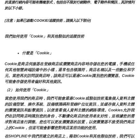
的直接行銷內容可能有幾種形式，包括但不限於行銷郵件、電子郵件和簡訊，其詳情列
於以下小節。
[注意：如果已啟動 COOKIE/追蹤技術，請插入以下部分]
我們如何使用「Cookie」和其他類似的追蹤技術
什麼是「Cookie」
Cookie是商店伺服器在登錄商店或瀏覽商店內容時存儲在您的電腦，手機或任
何其他智慧終端設備中的小檔，通常包含標識符，商店名稱以及一些數位和字
元。當您再次訪問該商店時，該商店可以通過Cookie識別您的瀏覽器。Cookie 
可能會存儲使用者偏好和其他資訊。
（2） 如何使用「Cookie」
當您使用我們的商店時，我們可能會通過Cookie或類似技術蒐集個人資料主體
的設備型號、操作系統、設備標識碼和登錄IP位址資訊，並緩存個人資料主體
的瀏覽資訊和點擊資訊，以便查看個人資料主體的網路環境。Cookies允許我
們在訪問商店時識別您的身份，不斷優化商店的使用者友好性，並根據您的需
求對商店進行調整。您也可以更改瀏覽器的設置，以便瀏覽器不接受我們商店
上的Cookie，但這可能會影響您對商店某些功能的使用。
在SHOPLINE中我們所建立的商店上，藉助Cookie和其他類似技術，我們可以