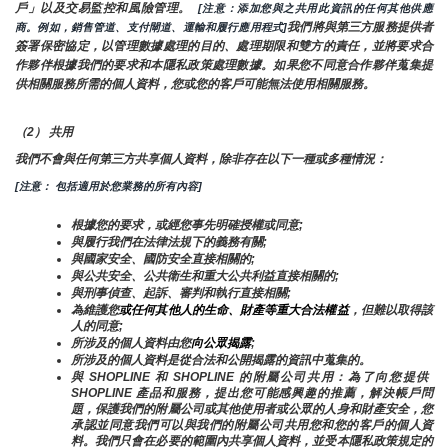
戶」以及交易監控和風險管理。 
 [注意：添加您與之共用此資訊的任何其他供應
我們將與第三方服務提供者
商。例如，銷售管道、支付閘道、運輸和履行應用程式]
簽署保密協定，以管理數據處理的目的、處理期限和雙方的責任，並將要求合
作夥伴根據我們的要求和本隱私政策處理數據。如果您不同意合作夥伴蒐集提
供相關服務所需的個人資料，您或您的客戶可能無法使用相關服務。
（2） 共用
我們不會與任何第三方共享個人資料，除非存在以下一種或多種情況：
[注意： 包括適用於您業務的所有內容]
根據您的要求，或經您事先明確授權或同意;
與履行我們在法律法規下的義務有關;
與國家安全、國防安全直接相關的;
與公共安全、公共衛生和重大公共利益直接相關的;
與刑事偵查、起訴、審判和執行直接相關;
為維護您
或任何其他人的生命、財產等重大合法權益
，但難以取得該
人的同意;
所涉及的個人資料由您
向公眾揭露
;
所涉及的個人資料是從合法和公開揭露的資訊中蒐集的。
與 SHOPLINE 和 SHOPLINE 的附屬公司共用：為了向您提供 
SHOPLINE 產品和服務，提出您可能感興趣的推薦，解決帳戶問
題，保護我們的附屬公司或其他使用者或公眾的人身和財產安全，您
承認並同意我們可以與我們的附屬公司共用您和您的客戶的個人資
料。我們只會在必要的範圍內共享個人資料，並受本隱私政策規定的