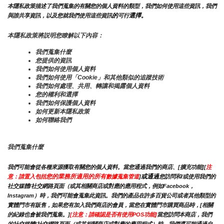
本隱私政策描述了我們蒐集的有關您的個人資料的類型，我們如何使用這些資訊，我們
的
選擇。
與誰共享資訊，以及您就我們使用這些資訊
可行
本隱私政策將説明您瞭解以下內容：
我們蒐集什麼
您提供的資訊
我們如何使用個人資料
我們如何使用「Cookie」和其他類似的追蹤技術
我們如何處理、共用、轉讓和揭露個人資料
您的權利和選擇
我們如何保護個人資料
如何更新本隱私政策
如何聯絡我們
我們蒐集什麼
我們可能會從各種來源獲取有關您的個人資料。當您通過我們的商店、[擴充功能][
注
您的業務所適用的所有
或通過
意：請置入包括
數據蒐集管道
]
您訪問和/或使用我們的
社交媒體/社交網路頁面（或其相關商店或對應的應用程式，例如Facebook，
Instagram）時，我們可能會蒐集此資訊。我們的產品在許多百貨公司或者其他類型的
實體門市有販售，如果您有加入我們商店的會員，當您在實體門市購買商品時，[相關
的紀錄也會被我們蒐集。]
[注意：請確認是否有使用POS功能]
當您訪問本商店，我們