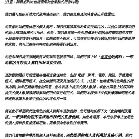
[注意：請務必列出包括適用於您業務的所有內容]
我們還可能以其他方式使用這些資訊，我們在蒐集資訊時會發出具體通知。
如果您向我們提供您的個人資料，我們打算將其用於直接行銷目的，以提供或宣傳我們
的商品和/或服務的可用性。但是，我們會在第一次向您傳送行銷訊息時確認您並沒有
不願意接受該等行銷訊息；如果您並不願意，可以在首次接受行銷訊息時向我們表達您
的意願，也可以在任何時候拒絕再接受行銷訊息。
「
的資料」一節
如您向我們提供有關資料並明確同意該等用途，我們可將上述
您提供
所載的各類個人資料用於直接促銷。
直接營銷通訊可能透過各種渠道發送給您，包括 電話、郵寄、電郵、簡訊、手機應用
程式、網路應用程式、社交媒體商店及其他通訊方式。 [注意：包括適用於您業務的所
有內容] 如果已經徵得您的同意，您在表格中提供的個人數據，或您在同意上述訂閱時
提供的個人數據將同時被我們用於該行銷目的。我們對本段所述任何數據傳輸問題的處
理將與本隱私政策中提供的內容保持一致。
倘若您不希望我們使用您的個人資料作直接促銷，您可隨時按照下文「
您的權利及選
」一節所載的程序選擇退出我們的直接促銷
擇
。如您有需要，本行必須停止使用您
的個人資料作直接促銷用途，而毋須向您收取任何費用。
您提供的個人資料用於直接行銷
我們只會根據中華民國個人資料保護法，將
。我們