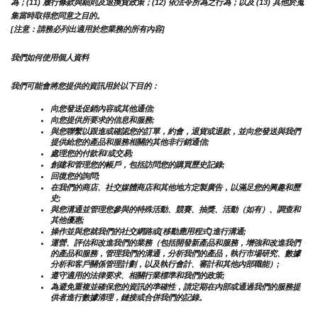
為；(11) 履行條款與細則及退換貨政策；(12) 依法令所為之行為；以及 (13) 其他於蒐
集當時取得您同意之目的。
[注意：請務必列出適用於您業務的所有內容]
我們如何使用個人資料
我們可能會將您提供的資訊用於以下目的：
向您發送促銷內容或其他通信;
向您提供所要求的信息和服務;
與您聯繫以跟進或確認您的訂單，約會，退貨或退款，並向您發送與我們
提供給您的產品和服務相關的其他非行銷通信;
處理您的付款和/或交易;
創建和管理您的帳戶，包括訪問您的購買歷史記錄;
回復您的詢問;
在我們的商店、社交媒體商店和其他地方定製廣告，以滿足您的興趣和歷
史;
與您溝通並管理您參與的特殊活動、競賽、抽獎、活動（如有）、調查和
其他優惠;
操作並與您就我們的社交網路或[移動應用程式]進行溝通;
運營、評估和改進我們的業務（包括開發新產品和服務，增強和改進我們
的產品和服務，管理我們的溝通，分析我們的產品，執行市場研究、數據
分析和客戶關係管理計劃，以及執行會計、審計和其他內部職能）;
遵守適用的法律要求、相關行業標準和我們的政策;
為避免重複並確保您的資訊的準確性，請定期在內部或通過我們的服務提
供者進行數據清理，鏈接或合併我們的記錄。