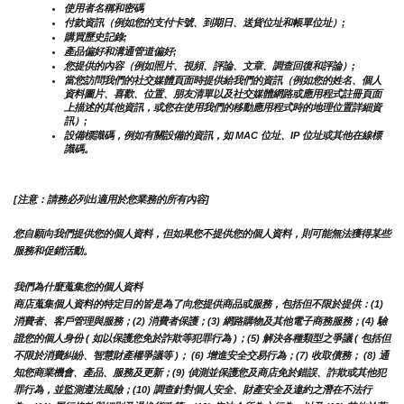
使用者名稱和密碼
付款資訊（例如您的支付卡號、到期日、送貨位址和帳單位址）;
購買歷史記錄;
產品偏好和溝通管道偏好;
您提供的內容（例如照片、視頻、評論、文章、調查回復和評論）;
當您訪問我們的社交媒體頁面時提供給我們的資訊（例如您的姓名、個人
資料圖片、喜歡、位置、朋友清單以及社交媒體網路或應用程式註冊頁面
上描述的其他資訊，或您在使用我們的移動應用程式時的地理位置詳細資
訊）;
設備標識碼，例如有關設備的資訊，如 MAC 位址、IP 位址或其他在線標
識碼。
[注意：請務必列出適用於您業務的所有內容]
您自願向我們提供您的個人資料，但如果您不提供您的個人資料，則可能無法獲得某些
服務和促銷活動。
我們為什麼蒐集您的個人資料
商店蒐集個人資料的特定目的皆是為了向您提供商品或服務，包括但不限於提供：(1) 
消費者、客戶管理與服務；(2) 消費者保護；(3) 網路購物及其他電子商務服務；(4) 驗
證您的個人身份 ( 如以保護您免於詐欺等犯罪行為 )；(5) 解決各種類型之爭議 ( 包括但
不限於消費糾紛、智慧財產權爭議等 )； (6) 增進安全交易行為；(7) 收取債務； (8) 通
知您商業機會、產品、服務及更新；(9) 偵測並保護您及商店免於錯誤、詐欺或其他犯
罪行為，並監測遵法風險；(10) 調查針對個人安全、財產安全及違約之潛在不法行