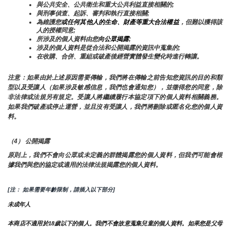
與公共安全、公共衛生和重大公共利益直接相關的;
與刑事偵查、起訴、審判和執行直接相關;
為維護您
或任何其他人的生命、財產等重大合法權益
，但難以獲得該
人的授權同意;
所涉及的個人資料由您
向公眾揭露
;
涉及的個人資料是從合法和公開揭露的資訊中蒐集的;
在收購、合併、重組或破產後經營實體發生變化時進行轉讓。
注意：如果由於上述原因需要傳輸，我們將在傳輸之前告知您資訊的目的和類
型以及受讓人（如果涉及敏感信息，我們也會通知您），並徵得您的同意，除
非法律或法規另有規定。受讓人將繼續履行本協定項下的個人資料相關義務。
如果我們破產或停止運營，並且沒有受讓人，我們將刪除或匿名化您的個人資
料。
（4） 公開揭露
原則上，我們不會向公眾或未定義的群體揭露您的個人資料，但我們可能會根
據我們與您的協定或適用的法律法規揭露您的個人資料。
[注： 如果需要年齡限制，請插入以下部分]
未成年人
本商店不適用於18歲以下的個人。我們不會故意蒐集兒童的個人資料。如果您是父母