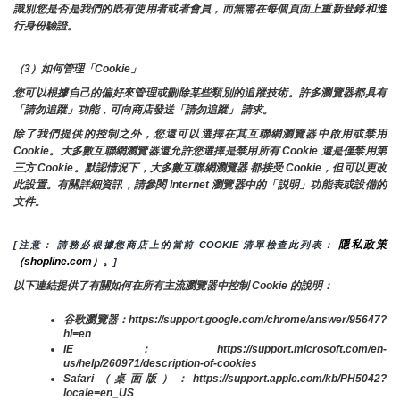
識別您是否是我們的既有使用者或者會員，而無需在每個頁面上重新登錄和進
行身份驗證。
（3）如何管理「Cookie」
您可以根據自己的偏好來管理或刪除某些類別的追蹤技術。許多瀏覽器都具有
「請勿追蹤」功能，可向商店發送「請勿追蹤」 請求。
除了我們提供的控制之外，您還可以選擇在其互聯網瀏覽器中啟用或禁用
Cookie。大多數互聯網瀏覽器還允許您選擇是禁用所有 Cookie 還是僅禁用第
三方 Cookie。默認情況下，大多數互聯網瀏覽器 都接受 Cookie，但可以更改
此設置。有關詳細資訊，請參閱 Internet 瀏覽器中的「説明」功能表或設備的
文件。
隱私政策
[注意： 請務必根據您商店上的當前 COOKIE 清單檢查此列表： 
（shopline.com）。
]
以下連結提供了有關如何在所有主流瀏覽器中控制 Cookie 的說明：
谷歌瀏覽器：https://support.google.com/chrome/answer/95647?
hl=en
IE：https://support.microsoft.com/en-
us/help/260971/description-of-cookies
Safari（桌面版）：https://support.apple.com/kb/PH5042?
locale=en_US