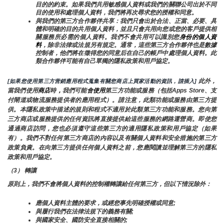
目的的約束。如果我們共用敏感個人資料或我們的關聯公司出於不同
目的使用和處理個人資料，我們將再次尋求您的授權和同意。
與我們的第三方合作夥伴共享：我們只會出於合法、正當、必要、具
體和明確的目的共用個人資料，並且只會共用向您或您的客戶提供相
關服務所必需的個人資料。我們不會共用可以識別您
身份的個人資
料
，除非法律或法規另有規定。通常，這些第三方合作夥伴也是數據
控制者，他們將在徵得您的同意后在自己的帳戶中處理個人資料。此
類合作夥伴可能有自己單獨的隱私政策和用戶協定。
 此外，
[如果您使用第三方营銷應用程式蒐集有關您商店上買家活動的資訊，請插入]
當我們使用
商店
時
，
我們可能會
使用
第三方功能或服務（包括Apps Store、支
付閘道或物流服務提供者的應用程式）。請注意，此類功能或服務由第三方提
供。本隱私政策中描述的規則和程式不適用於此類第三方功能和服務。您向第
三方商店或服務提供的任何資訊將直接提供給這些服務的網路運營商。即使您
通過商店訪問，您也必須遵守這些第三方的適用隱私政策和用戶協定（如果
有）。我們不對任何第三方商店的內容以及有關個人資料和安全措施的第三方
政策負責。在向第三方提供任何個人資料之前，您應閱讀並理解第三方的隱私
政策和用戶協定。
（3） 轉讓
原則上，我們不會將個人資料的控制權轉讓給任何第三方，但以下情況除外：
應個人資料主體的要求，或經您事先明確授權或同意;
與履行我們在法律法規下的義務有關;
與國家安全、國防安全直接相關的;