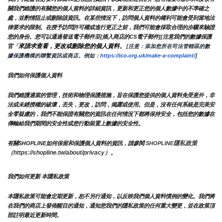
關我們維護的有關您的個人資料的詳細資訊，更新和更正您的個人數據中的不準確之
處，並酌情阻止或刪除該資訊。在某些情況下，訪問個人資料的權利可能會受到當地法
律要求的限制。在授予訪問許可權或進行更正之前，我們可能會採取合理的步驟來驗證
您的身份。您可以通過發送電子郵件至{插入商店的CS電子郵件][注意我們的數據保護
來請求查看，更改或刪除您的個人資料
官「
。
 [注意：添加您所在司法管轄區的數
據保護機構的聯繫資訊或商店。例如：
https://ico.org.uk/make-a-complaint/
]
我們如何保護個人資料
我們維護適當的管理，技術和物理保護措施，旨在保護您提供的個人資料免受意外，非
法或未經授權的破壞，丟失，更改，訪問，揭露或使用。但是，沒有任何系統是完美安
全零疑慮的，我們不能保證有關您的資訊在任何情況下都將保持安全，包括您的數據在
傳輸給我們期間的安全性或您行動裝置上數據的安全性。
隱私政策 
有關SHOPLINE如何保留和保護個人資料的資訊，請參閱 
SHOPLINE
（https://shopline.tw/about/privacy）。 
我們如何更新 本隱私政策 
本隱私政策可能會定期更新，恕不另行通知，以反映我們個人資料慣例的變化。我們將
在我們的商店上發佈醒目的通知，通知您我們的隱私政策的任何重大變更，並在政策頂
部註明最近更新時間。